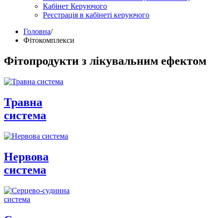
Кабінет Керуючого
Реєстрація в кабінеті керуючого
Головна
/
Фітокомплекси
Фітопродукти з лікувальним ефектом
Травна
система
Нервова
система