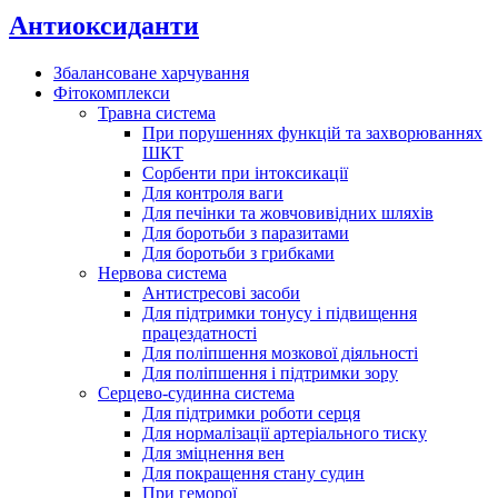
Антиоксиданти
Збалансоване харчування
Фітокомплекси
Травна система
При порушеннях функцій та захворюваннях
ШКТ
Сорбенти при інтоксикації
Для контроля ваги
Для печінки та жовчовивідних шляхів
Для боротьби з паразитами
Для боротьби з грибками
Нервова система
Антистресові засоби
Для підтримки тонусу і підвищення
працездатності
Для поліпшення мозкової діяльності
Для поліпшення і підтримки зору
Серцево-судинна система
Для підтримки роботи серця
Для нормалізації артеріального тиску
Для зміцнення вен
Для покращення стану судин
При геморої