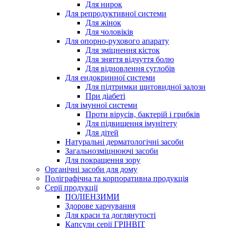
Для нирок
Для репродуктивної системи
Для жінок
Для чоловіків
Для опорно-рухового апарату
Для зміцнення кісток
Для зняття відчуття болю
Для відновлення суглобів
Для ендокринної системи
Для підтримки щитовидної залози
При діабеті
Для імунної системи
Проти вірусів, бактерій і грибків
Для підвищення імунітету
Для дітей
Натуральні дерматологічні засоби
Загальнозміцнюючі засоби
Для покращення зору
Органічні засоби для дому
Поліграфічна та корпоративна продукція
Серії продукції
ПОЛІЕНЗИМИ
Здорове харчування
Для краси та доглянутості
Капсули серії ГРІНВІТ