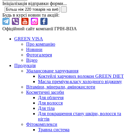
Ініціалізація відправки форми...
Будь в курсі новин та акцій:
Офіційний сайт компанії ГРІН-ВІЗА
GREEN VISA
Про компанію
Новини
Фотогалерея
Відео
Продукція
Збалансоване харчування
Коктейлі харчових волокон GREEN DIET
Масла преміум-класу холодного віджиму
Вітаміни, мінерали, амінокислоти
Косметичні засоби
Для обличчя
Для волосся
Для тіла
Для покращення стану шкіри, волосся та
нігтів
Фітокомплекси
Травна система