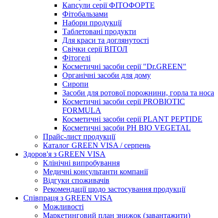
Капсули серії ФІТОФОРТЕ
Фітобальзами
Набори продукції
Таблетовані продукти
Для краси та доглянутості
Свічки серії ВІТОЛ
Фітогелі
Косметичні засоби серії "Dr.GREEN"
Органічні засоби для дому
Сиропи
Засоби для ротової порожнини, горла та носа
Косметичні засоби серії PROBIOTIC
FORMULA
Косметичні засоби серії PLANT PEPTIDE
Косметичні засоби PH BIO VEGETAL
Прайс-лист продукції
Каталог GREEN VISA / серпень
Здоров'я з GREEN VISA
Клінічні випробування
Медичні консультанти компанії
Відгуки споживачів
Рекомендації щодо застосування продукції
Співпраця з GREEN VISA
Можливості
Маркетинговий план знижок (завантажити)