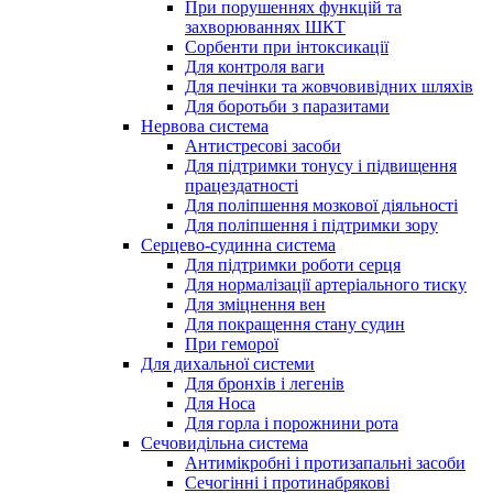
При порушеннях функцій та
захворюваннях ШКТ
Сорбенти при інтоксикації
Для контроля ваги
Для печінки та жовчовивідних шляхів
Для боротьби з паразитами
Нервова система
Антистресові засоби
Для підтримки тонусу і підвищення
працездатності
Для поліпшення мозкової діяльності
Для поліпшення і підтримки зору
Серцево-судинна система
Для підтримки роботи серця
Для нормалізації артеріального тиску
Для зміцнення вен
Для покращення стану судин
При геморої
Для дихальної системи
Для бронхів і легенів
Для Носа
Для горла і порожнини рота
Сечовидільна система
Антимікробні і протизапальні засоби
Сечогінні і протинабрякові