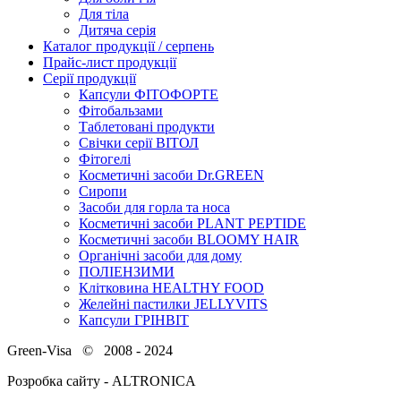
Для тіла
Дитяча серія
Каталог продукції / серпень
Прайс-лист продукції
Серії продукції
Капсули ФІТОФОРТЕ
Фітобальзами
Таблетовані продукти
Свічки серії ВІТОЛ
Фітогелі
Косметичні засоби Dr.GREEN
Сиропи
Засоби для горла та носа
Косметичні засоби PLANT PEPTIDE
Косметичні засоби BLOOMY HAIR
Органічні засоби для дому
ПОЛІЕНЗИМИ
Клітковина HEALTHY FOOD
Желейні пастилки JELLYVITS
Капсули ГРІНВІТ
Green-Visa © 2008 - 2024
Розробка сайту - ALTRONICA