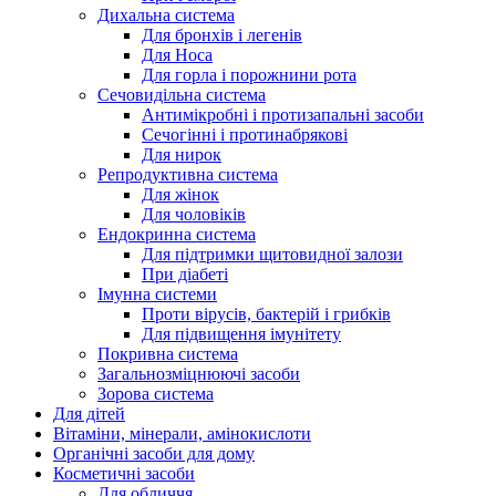
Дихальна система
Для бронхів і легенів
Для Носа
Для горла і порожнини рота
Сечовидільна система
Антимікробні і протизапальні засоби
Сечогінні і протинабрякові
Для нирок
Репродуктивна система
Для жінок
Для чоловіків
Ендокринна система
Для підтримки щитовидної залози
При діабеті
Імунна системи
Проти вірусів, бактерій і грибків
Для підвищення імунітету
Покривна система
Загальнозміцнюючі засоби
Зорова система
Для дітей
Вітаміни, мінерали, амінокислоти
Органічні засоби для дому
Косметичні засоби
Для обличчя