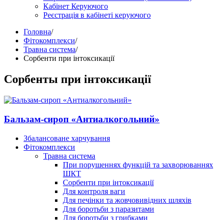
Кабінет Керуючого
Реєстрація в кабінеті керуючого
Головна
/
Фітокомплекси
/
Травна система
/
Сорбенти при інтоксикації
Сорбенты при інтоксикації
Бальзам-сироп «Антиалкогольний»
Збалансоване харчування
Фітокомплекси
Травна система
При порушеннях функцій та захворюваннях
ШКТ
Сорбенти при інтоксикації
Для контроля ваги
Для печінки та жовчовивідних шляхів
Для боротьби з паразитами
Для боротьби з грибками