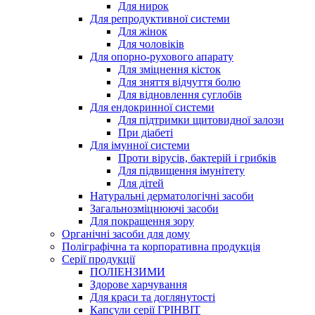
Для нирок
Для репродуктивної системи
Для жінок
Для чоловіків
Для опорно-рухового апарату
Для зміцнення кісток
Для зняття відчуття болю
Для відновлення суглобів
Для ендокринної системи
Для підтримки щитовидної залози
При діабеті
Для імунної системи
Проти вірусів, бактерій і грибків
Для підвищення імунітету
Для дітей
Натуральні дерматологічні засоби
Загальнозміцнюючі засоби
Для покращення зору
Органічні засоби для дому
Поліграфічна та корпоративна продукція
Серії продукції
ПОЛІЕНЗИМИ
Здорове харчування
Для краси та доглянутості
Капсули серії ГРІНВІТ