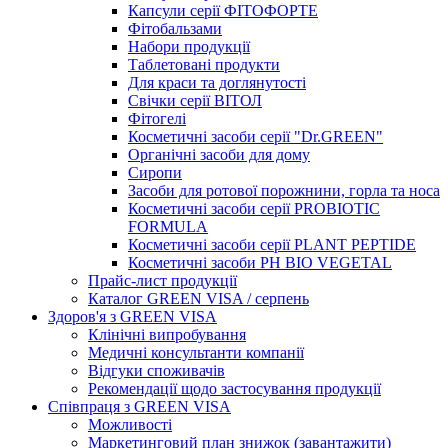
Капсули серії ФІТОФОРТЕ
Фітобальзами
Набори продукції
Таблетовані продукти
Для краси та доглянутості
Свічки серії ВІТОЛ
Фітогелі
Косметичні засоби серії "Dr.GREEN"
Органічні засоби для дому
Сиропи
Засоби для ротової порожнини, горла та носа
Косметичні засоби серії PROBIOTIC
FORMULA
Косметичні засоби серії PLANT PEPTIDE
Косметичні засоби PH BIO VEGETAL
Прайс-лист продукції
Каталог GREEN VISA / серпень
Здоров'я з GREEN VISA
Клінічні випробування
Медичні консультанти компанії
Відгуки споживачів
Рекомендації щодо застосування продукції
Співпраця з GREEN VISA
Можливості
Маркетинговий план знижок (завантажити)