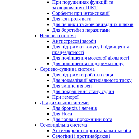
При порушеннях функцій та
захворюваннях ШКТ
Сорбенти при інтоксикації
Для контроля ваги
Для печінки та жовчовивідних шляхів
Для боротьби з паразитами
Нервова система
Антистресові засоби
Для підтримки тонусу і підвищення
працездатності
Для поліпшення мозкової діяльності
Для поліпшення і підтримки зору
Серцево-судинна система
Для підтримки роботи серця
Для нормалізації артеріального тиску
Для зміцнення вен
Для покращення стану судин
При геморої
Для дихальної системи
Для бронхів і легенів
Для Носа
Для горла і порожнини рота
Сечовидільна система
Антимікробні і протизапальні засоби
Сечогінні і протинабрякові