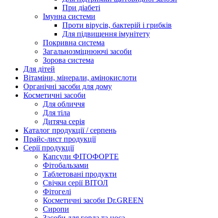
При діабеті
Імунна системи
Проти вірусів, бактерій і грибків
Для підвищення імунітету
Покривна система
Загальнозміцнюючі засоби
Зорова система
Для дітей
Вітаміни, мінерали, амінокислоти
Органічні засоби для дому
Косметичні засоби
Для обличчя
Для тіла
Дитяча серія
Каталог продукції / серпень
Прайс-лист продукції
Серії продукції
Капсули ФІТОФОРТЕ
Фітобальзами
Таблетовані продукти
Свічки серії ВІТОЛ
Фітогелі
Косметичні засоби Dr.GREEN
Сиропи
Засоби для горла та носа