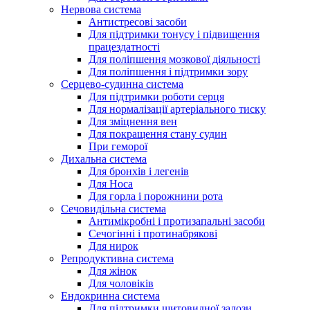
Нервова система
Антистресові засоби
Для підтримки тонусу і підвищення
працездатності
Для поліпшення мозкової діяльності
Для поліпшення і підтримки зору
Серцево-судинна система
Для підтримки роботи серця
Для нормалізації артеріального тиску
Для зміцнення вен
Для покращення стану судин
При геморої
Дихальна система
Для бронхів і легенів
Для Носа
Для горла і порожнини рота
Сечовидільна система
Антимікробні і протизапальні засоби
Сечогінні і протинабрякові
Для нирок
Репродуктивна система
Для жінок
Для чоловіків
Ендокринна система
Для підтримки щитовидної залози