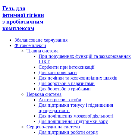
Гель для
інтимної гігієни
з пробіотичним
комплексом
Збалансоване харчування
Фітокомплекси
Травна система
При порушеннях функцій та захворюваннях
ШКТ
Сорбенти при інтоксикації
Для контроля ваги
Для печінки та жовчовивідних шляхів
Для боротьби з паразитами
Для боротьби з грибками
Нервова система
Антистресові засоби
Для підтримки тонусу і підвищення
працездатності
Для поліпшення мозкової діяльності
Для поліпшення і підтримки зору
Серцево-судинна система
Для підтримки роботи серця