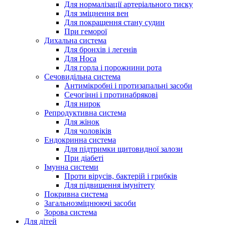
Для нормалізації артеріального тиску
Для зміцнення вен
Для покращення стану судин
При геморої
Дихальна система
Для бронхів і легенів
Для Носа
Для горла і порожнини рота
Сечовидільна система
Антимікробні і протизапальні засоби
Сечогінні і протинабрякові
Для нирок
Репродуктивна система
Для жінок
Для чоловіків
Ендокринна система
Для підтримки щитовидної залози
При діабеті
Імунна системи
Проти вірусів, бактерій і грибків
Для підвищення імунітету
Покривна система
Загальнозміцнюючі засоби
Зорова система
Для дітей