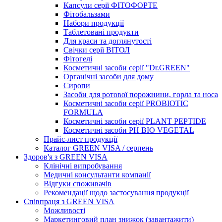
Капсули серії ФІТОФОРТЕ
Фітобальзами
Набори продукції
Таблетовані продукти
Для краси та доглянутості
Свічки серії ВІТОЛ
Фітогелі
Косметичні засоби серії "Dr.GREEN"
Органічні засоби для дому
Сиропи
Засоби для ротової порожнини, горла та носа
Косметичні засоби серії PROBIOTIC
FORMULA
Косметичні засоби серії PLANT PEPTIDE
Косметичні засоби PH BIO VEGETAL
Прайс-лист продукції
Каталог GREEN VISA / серпень
Здоров'я з GREEN VISA
Клінічні випробування
Медичні консультанти компанії
Відгуки споживачів
Рекомендації щодо застосування продукції
Співпраця з GREEN VISA
Можливості
Маркетинговий план знижок (завантажити)