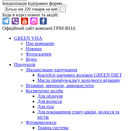
Ініціалізація відправки форми...
Будь в курсі новин та акцій:
Офіційний сайт компанії ГРІН-ВІЗА
GREEN VISA
Про компанію
Новини
Фотогалерея
Відео
Продукція
Збалансоване харчування
Коктейлі харчових волокон GREEN DIET
Масла преміум-класу холодного віджиму
Вітаміни, мінерали, амінокислоти
Косметичні засоби
Для обличчя
Для волосся
Для тіла
Для покращення стану шкіри, волосся та
нігтів
Фітокомплекси
Травна система