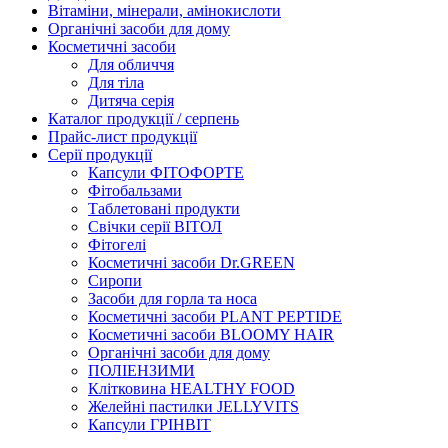
Вітаміни, мінерали, амінокислоти
Органічні засоби для дому
Косметичні засоби
Для обличчя
Для тіла
Дитяча серія
Каталог продукції / серпень
Прайс-лист продукції
Серії продукції
Капсули ФІТОФОРТЕ
Фітобальзами
Таблетовані продукти
Свічки серії ВІТОЛ
Фітогелі
Косметичні засоби Dr.GREEN
Сиропи
Засоби для горла та носа
Косметичні засоби PLANT PEPTIDE
Косметичні засоби BLOOMY HAIR
Органічні засоби для дому
ПОЛІЕНЗИМИ
Клітковина HEALTHY FOOD
Желейні пастилки JELLYVITS
Капсули ГРІНВІТ