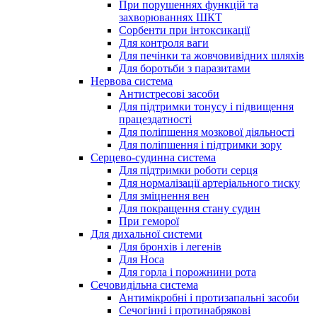
При порушеннях функцій та
захворюваннях ШКТ
Сорбенти при інтоксикації
Для контроля ваги
Для печінки та жовчовивідних шляхів
Для боротьби з паразитами
Нервова система
Антистресові засоби
Для підтримки тонусу і підвищення
працездатності
Для поліпшення мозкової діяльності
Для поліпшення і підтримки зору
Серцево-судинна система
Для підтримки роботи серця
Для нормалізації артеріального тиску
Для зміцнення вен
Для покращення стану судин
При геморої
Для дихальної системи
Для бронхів і легенів
Для Носа
Для горла і порожнини рота
Сечовидільна система
Антимікробні і протизапальні засоби
Сечогінні і протинабрякові