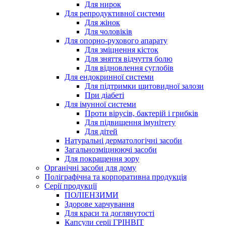
Для нирок
Для репродуктивної системи
Для жінок
Для чоловіків
Для опорно-рухового апарату
Для зміцнення кісток
Для зняття відчуття болю
Для відновлення суглобів
Для ендокринної системи
Для підтримки щитовидної залози
При діабеті
Для імунної системи
Проти вірусів, бактерій і грибків
Для підвищення імунітету
Для дітей
Натуральні дерматологічні засоби
Загальнозміцнюючі засоби
Для покращення зору
Органічні засоби для дому
Поліграфічна та корпоративна продукція
Серії продукції
ПОЛІЕНЗИМИ
Здорове харчування
Для краси та доглянутості
Капсули серії ГРІНВІТ