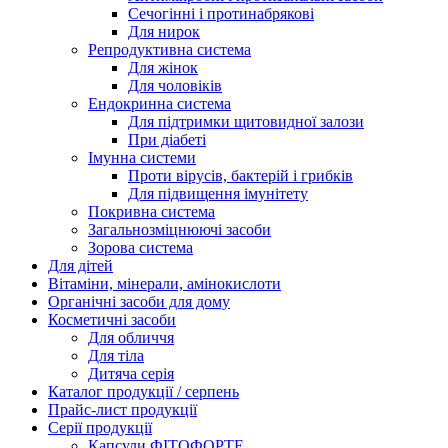
Сечогінні і протинабрякові
Для нирок
Репродуктивна система
Для жінок
Для чоловіків
Ендокринна система
Для підтримки щитовидної залози
При діабеті
Імунна системи
Проти вірусів, бактерій і грибків
Для підвищення імунітету
Покривна система
Загальнозміцнюючі засоби
Зорова система
Для дітей
Вітаміни, мінерали, амінокислоти
Органічні засоби для дому
Косметичні засоби
Для обличчя
Для тіла
Дитяча серія
Каталог продукції / серпень
Прайс-лист продукції
Серії продукції
Капсули ФІТОФОРТЕ