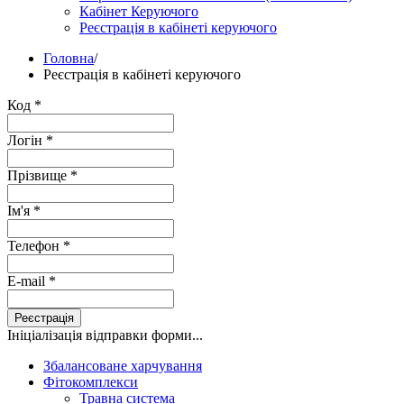
Кабінет Керуючого
Реєстрація в кабінеті керуючого
Головна
/
Реєстрація в кабінеті керуючого
Код
*
Логін
*
Прізвище
*
Ім'я
*
Телефон
*
E-mail
*
Реєстрація
Ініціалізація відправки форми...
Збалансоване харчування
Фітокомплекси
Травна система