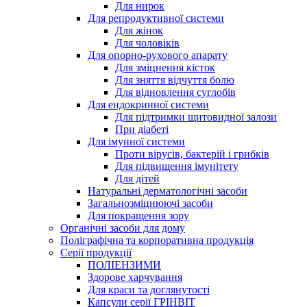
Для нирок
Для репродуктивної системи
Для жінок
Для чоловіків
Для опорно-рухового апарату
Для зміцнення кісток
Для зняття відчуття болю
Для відновлення суглобів
Для ендокринної системи
Для підтримки щитовидної залози
При діабеті
Для імунної системи
Проти вірусів, бактерій і грибків
Для підвищення імунітету
Для дітей
Натуральні дерматологічні засоби
Загальнозміцнюючі засоби
Для покращення зору
Органічні засоби для дому
Поліграфічна та корпоративна продукція
Серії продукції
ПОЛІЕНЗИМИ
Здорове харчування
Для краси та доглянутості
Капсули серії ГРІНВІТ