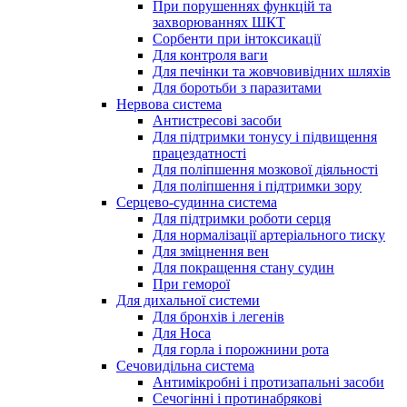
При порушеннях функцій та
захворюваннях ШКТ
Сорбенти при інтоксикації
Для контроля ваги
Для печінки та жовчовивідних шляхів
Для боротьби з паразитами
Нервова система
Антистресові засоби
Для підтримки тонусу і підвищення
працездатності
Для поліпшення мозкової діяльності
Для поліпшення і підтримки зору
Серцево-судинна система
Для підтримки роботи серця
Для нормалізації артеріального тиску
Для зміцнення вен
Для покращення стану судин
При геморої
Для дихальної системи
Для бронхів і легенів
Для Носа
Для горла і порожнини рота
Сечовидільна система
Антимікробні і протизапальні засоби
Сечогінні і протинабрякові