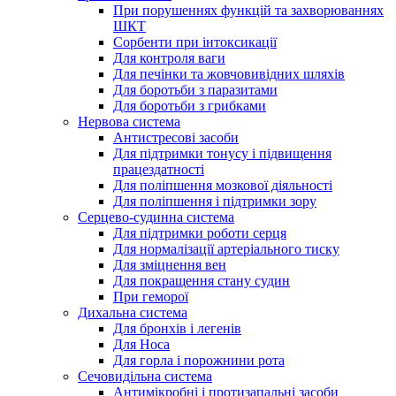
При порушеннях функцій та захворюваннях
ШКТ
Сорбенти при інтоксикації
Для контроля ваги
Для печінки та жовчовивідних шляхів
Для боротьби з паразитами
Для боротьби з грибками
Нервова система
Антистресові засоби
Для підтримки тонусу і підвищення
працездатності
Для поліпшення мозкової діяльності
Для поліпшення і підтримки зору
Серцево-судинна система
Для підтримки роботи серця
Для нормалізації артеріального тиску
Для зміцнення вен
Для покращення стану судин
При геморої
Дихальна система
Для бронхів і легенів
Для Носа
Для горла і порожнини рота
Сечовидільна система
Антимікробні і протизапальні засоби