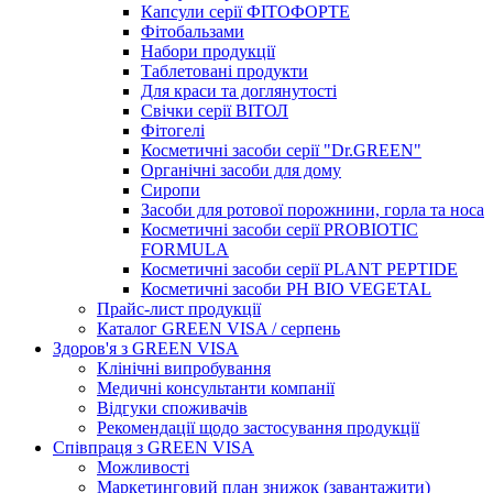
Капсули серії ФІТОФОРТЕ
Фітобальзами
Набори продукції
Таблетовані продукти
Для краси та доглянутості
Свічки серії ВІТОЛ
Фітогелі
Косметичні засоби серії "Dr.GREEN"
Органічні засоби для дому
Сиропи
Засоби для ротової порожнини, горла та носа
Косметичні засоби серії PROBIOTIC
FORMULA
Косметичні засоби серії PLANT PEPTIDE
Косметичні засоби PH BIO VEGETAL
Прайс-лист продукції
Каталог GREEN VISA / серпень
Здоров'я з GREEN VISA
Клінічні випробування
Медичні консультанти компанії
Відгуки споживачів
Рекомендації щодо застосування продукції
Співпраця з GREEN VISA
Можливості
Маркетинговий план знижок (завантажити)