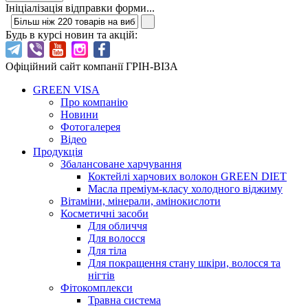
Ініціалізація відправки форми...
Будь в курсі новин та акцій:
Офіційний сайт компанії ГРІН-ВІЗА
GREEN VISA
Про компанію
Новини
Фотогалерея
Відео
Продукція
Збалансоване харчування
Коктейлі харчових волокон GREEN DIET
Масла преміум-класу холодного віджиму
Вітаміни, мінерали, амінокислоти
Косметичні засоби
Для обличчя
Для волосся
Для тіла
Для покращення стану шкіри, волосся та
нігтів
Фітокомплекси
Травна система