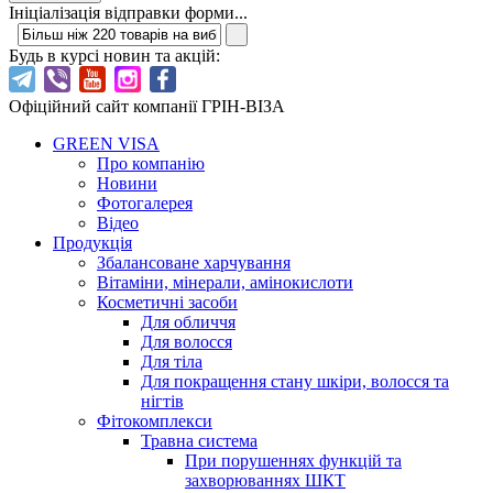
Ініціалізація відправки форми...
Будь в курсі новин та акцій:
Офіційний сайт компанії ГРІН-ВІЗА
GREEN VISA
Про компанію
Новини
Фотогалерея
Відео
Продукція
Збалансоване харчування
Вітаміни, мінерали, амінокислоти
Косметичні засоби
Для обличчя
Для волосся
Для тіла
Для покращення стану шкіри, волосся та
нігтів
Фітокомплекси
Травна система
При порушеннях функцій та
захворюваннях ШКТ