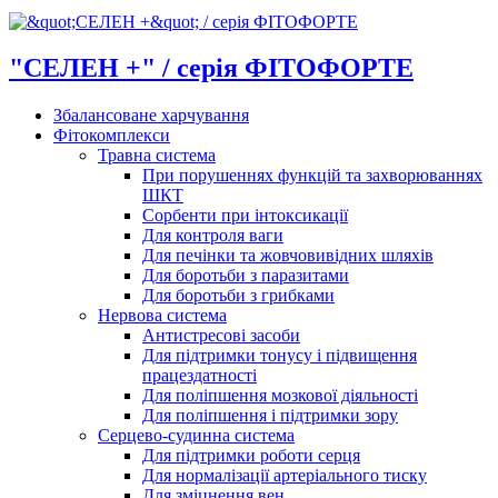
"СЕЛЕН +" / серія ФІТОФОРТЕ
Збалансоване харчування
Фітокомплекси
Травна система
При порушеннях функцій та захворюваннях
ШКТ
Сорбенти при інтоксикації
Для контроля ваги
Для печінки та жовчовивідних шляхів
Для боротьби з паразитами
Для боротьби з грибками
Нервова система
Антистресові засоби
Для підтримки тонусу і підвищення
працездатності
Для поліпшення мозкової діяльності
Для поліпшення і підтримки зору
Серцево-судинна система
Для підтримки роботи серця
Для нормалізації артеріального тиску
Для зміцнення вен