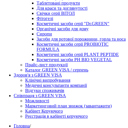
Таблетовані продукти
Для краси та доглянутості
Свічки серії ВІТОЛ
Фітогелі
Косметичні засоби серії "Dr.GREEN"
Органічні засоби для дому
Сиропи
Засоби для ротової порожнини, горла та носа
Косметичні засоби серії PROBIOTIC
FORMULA
Косметичні засоби серії PLANT PEPTIDE
Косметичні засоби PH BIO VEGETAL
Прайс-лист продукції
Каталог GREEN VISA / серпень
Здоров'я з GREEN VISA
Клінічні випробування
Медичні консультанти компанії
Відгуки споживачів
Співпраця з GREEN VISA
Можливості
Маркетинговий план знижок (завантажити)
Кабінет Керуючого
Реєстрація в кабінеті керуючого
Головна
/