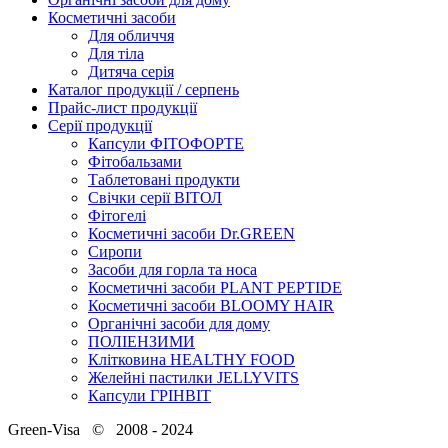
Косметичні засоби
Для обличчя
Для тіла
Дитяча серія
Каталог продукції / серпень
Прайс-лист продукції
Серії продукції
Капсули ФІТОФОРТЕ
Фітобальзами
Таблетовані продукти
Свічки серії ВІТОЛ
Фітогелі
Косметичні засоби Dr.GREEN
Сиропи
Засоби для горла та носа
Косметичні засоби PLANT PEPTIDE
Косметичні засоби BLOOMY HAIR
Органічні засоби для дому
ПОЛІЕНЗИМИ
Клітковина HEALTHY FOOD
Желейні пастилки JELLYVITS
Капсули ГРІНВІТ
Green-Visa © 2008 - 2024