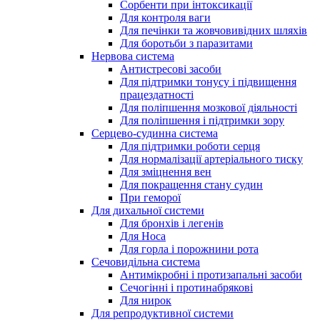
Сорбенти при інтоксикації
Для контроля ваги
Для печінки та жовчовивідних шляхів
Для боротьби з паразитами
Нервова система
Антистресові засоби
Для підтримки тонусу і підвищення
працездатності
Для поліпшення мозкової діяльності
Для поліпшення і підтримки зору
Серцево-судинна система
Для підтримки роботи серця
Для нормалізації артеріального тиску
Для зміцнення вен
Для покращення стану судин
При геморої
Для дихальної системи
Для бронхів і легенів
Для Носа
Для горла і порожнини рота
Сечовидільна система
Антимікробні і протизапальні засоби
Сечогінні і протинабрякові
Для нирок
Для репродуктивної системи