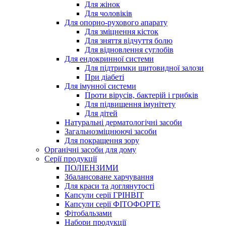
Для жінок
Для чоловіків
Для опорно-рухового апарату
Для зміцнення кісток
Для зняття відчуття болю
Для відновлення суглобів
Для ендокринної системи
Для підтримки щитовидної залози
При діабеті
Для імунної системи
Проти вірусів, бактерій і грибків
Для підвищення імунітету
Для дітей
Натуральні дерматологічні засоби
Загальнозміцнюючі засоби
Для покращення зору
Органічні засоби для дому
Серії продукції
ПОЛІЕНЗИМИ
Збалансоване харчування
Для краси та доглянутості
Капсули серії ГРІНВІТ
Капсули серії ФІТОФОРТЕ
Фітобальзами
Набори продукції