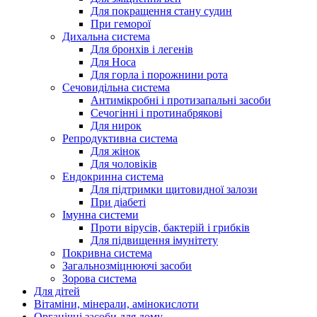
Для покращення стану судин
При геморої
Дихальна система
Для бронхів і легенів
Для Носа
Для горла і порожнини рота
Сечовидільна система
Антимікробні і протизапальні засоби
Сечогінні і протинабрякові
Для нирок
Репродуктивна система
Для жінок
Для чоловіків
Ендокринна система
Для підтримки щитовидної залози
При діабеті
Імунна системи
Проти вірусів, бактерій і грибків
Для підвищення імунітету
Покривна система
Загальнозміцнюючі засоби
Зорова система
Для дітей
Вітаміни, мінерали, амінокислоти
Органічні засоби для дому