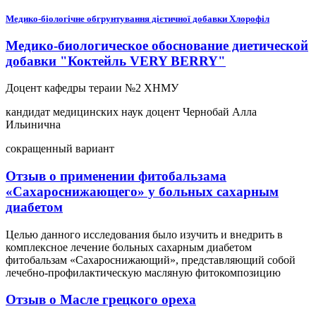
Медико-біологічне обгрунтування дієтичної добавки Хлорофіл
Медико-биологическое обоснование диетической
добавки "Коктейль VERY BERRY"
Доцент кафедры тераии №2 ХНМУ
кандидат медицинских наук доцент Чернобай Алла
Ильинична
сокращенный вариант
Отзыв о применении фитобальзама
«Сахароснижающего» у больных сахарным
диабетом
Целью данного исследования было изучить и внедрить в
комплексное лечение больных сахарным диабетом
фитобальзам «Сахароснижающий», представляющий собой
лечебно-профилактическую масляную фитокомпозицию
Отзыв о Масле грецкого ореха