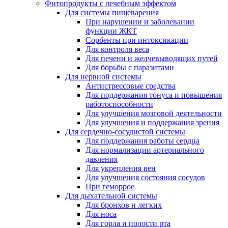
Фитопродукты с лечебным эффектом
Для системы пищеварения
При нарушении и заболевании
функции ЖКТ
Сорбенты при интоксикации
Для контроля веса
Для печени и желчевыводящих путей
Для борьбы с паразитами
Для нервной системы
Антистрессовые средства
Для поддержания тонуса и повышения
работоспособности
Для улучшения мозговой деятельности
Для улучшения и поддержания зрения
Для сердечно-сосудистой системы
Для поддержания работы сердца
Для нормализации артериального
давления
Для укрепления вен
Для улучшения состояния сосудов
При геморрое
Для дыхательной системы
Для бронхов и легких
Для носа
Для горла и полости рта