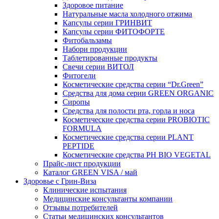
Здоровое питание
Натуральные масла холодного отжима
Капсулы серии ГРИНВИТ
Капсулы серии ФИТОФОРТЕ
Фитобальзамы
Набори продукции
Таблетированные продукты
Свечи серии ВИТОЛ
Фитогели
Косметические средства серии “Dr.Green”
Средства для дома серии GREEN ORGANIC
Сиропы
Средства для полости рта, горла и носа
Косметические средства серии PROBIOTIC
FORMULA
Косметические средства серии PLANT
PEPTIDE
Косметические средства PH BIO VEGETAL
Прайс-лист продукции
Каталог GREEN VISA / май
Здоровье с Грин-Виза
Клинические испытания
Медицинские консультанты компании
Отзывы потребителей
Статьи медицинских консультантов