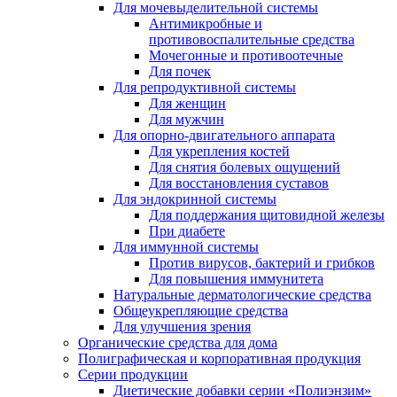
Для мочевыделительной системы
Антимикробные и
противовоспалительные средства
Мочегонные и противоотечные
Для почек
Для репродуктивной системы
Для женщин
Для мужчин
Для опорно-двигательного аппарата
Для укрепления костей
Для снятия болевых ощущений
Для восстановления суставов
Для эндокринной системы
Для поддержания щитовидной железы
При диабете
Для иммунной системы
Против вирусов, бактерий и грибков
Для повышения иммунитета
Натуральные дерматологические средства
Общеукрепляющие средства
Для улучшения зрения
Органические средства для дома
Полиграфическая и корпоративная продукция
Серии продукции
Диетические добавки серии «Полиэнзим»