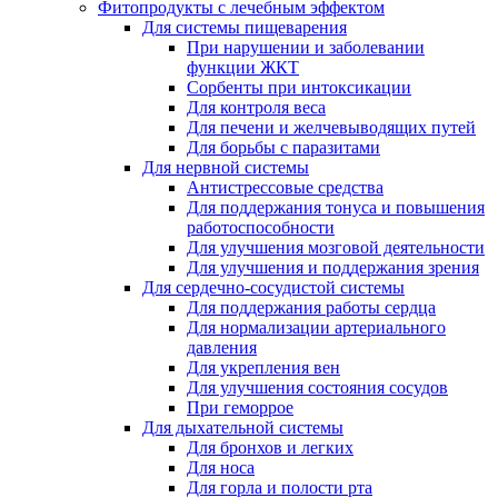
Фитопродукты с лечебным эффектом
Для системы пищеварения
При нарушении и заболевании
функции ЖКТ
Сорбенты при интоксикации
Для контроля веса
Для печени и желчевыводящих путей
Для борьбы с паразитами
Для нервной системы
Антистрессовые средства
Для поддержания тонуса и повышения
работоспособности
Для улучшения мозговой деятельности
Для улучшения и поддержания зрения
Для сердечно-сосудистой системы
Для поддержания работы сердца
Для нормализации артериального
давления
Для укрепления вен
Для улучшения состояния сосудов
При геморрое
Для дыхательной системы
Для бронхов и легких
Для носа
Для горла и полости рта