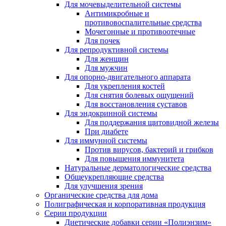
Для мочевыделительной системы
Антимикробные и
противовоспалительные средства
Мочегонные и противоотечные
Для почек
Для репродуктивной системы
Для женщин
Для мужчин
Для опорно-двигательного аппарата
Для укрепления костей
Для снятия болевых ощущений
Для восстановления суставов
Для эндокринной системы
Для поддержания щитовидной железы
При диабете
Для иммунной системы
Против вирусов, бактерий и грибков
Для повышения иммунитета
Натуральные дерматологические средства
Общеукрепляющие средства
Для улучшения зрения
Органические средства для дома
Полиграфическая и корпоративная продукция
Серии продукции
Диетические добавки серии «Полиэнзим»