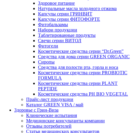
Здоровое питание
Натуральные масла холодного отжима
Капсулы серии ГРИНВИТ
Капсулы серии ФИТОФОРТЕ
Фитобальзамы
Набори продукции
Таблетированные продукты
Свечи серии ВИТОЛ
Фитогели
Косметические средства серии “Dr.Green”
Средства для дома серии GREEN ORGANIC
Сиропы
Средства для полости рта, горла и носа
Косметические средства серии PROBIOTIC
FORMULA
Косметические средства серии PLANT
PEPTIDE
Косметические средства PH BIO VEGETAL
Прайс-лист продукции
Каталог GREEN VISA / май
Здоровье с Грин-Виза
Клинические испытания
Медицинские консультанты компании
Отзывы потребителей
Статьи медицинских консультантов