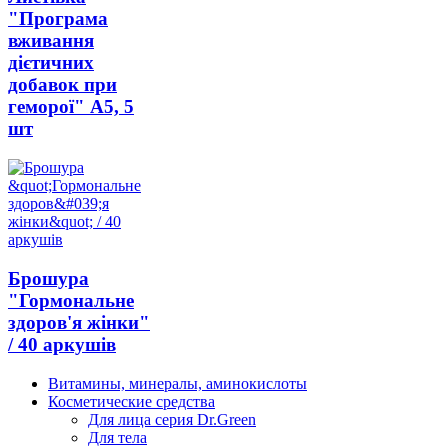
"Програма
вживання
дієтичних
добавок при
геморої" А5, 5
шт
Брошура
"Гормональне
здоров'я жінки"
/ 40 аркушів
Витамины, минералы, аминокислоты
Косметические средства
Для лица серия Dr.Green
Для тела