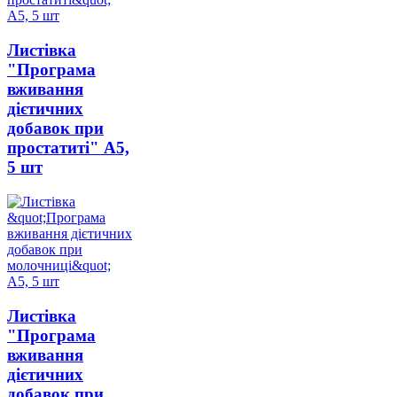
Листівка
"Програма
вживання
дієтичних
добавок при
простатиті" А5,
5 шт
Листівка
"Програма
вживання
дієтичних
добавок при