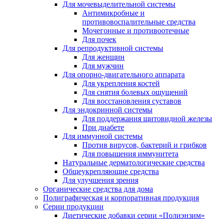
Для мочевыделительной системы
Антимикробные и
противовоспалительные средства
Мочегонные и противоотечные
Для почек
Для репродуктивной системы
Для женщин
Для мужчин
Для опорно-двигательного аппарата
Для укрепления костей
Для снятия болевых ощущений
Для восстановления суставов
Для эндокринной системы
Для поддержания щитовидной железы
При диабете
Для иммунной системы
Против вирусов, бактерий и грибков
Для повышения иммунитета
Натуральные дерматологические средства
Общеукрепляющие средства
Для улучшения зрения
Органические средства для дома
Полиграфическая и корпоративная продукция
Серии продукции
Диетические добавки серии «Полиэнзим»