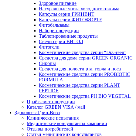
Здоровое питание
Натуральные масла холодного отжима
Капсулы серии ГРИНВИТ
Капсулы серии ФИТОФОРТЕ
Фитобальзамы
Набори продукции
Таблетированные продукты
Свечи серии ВИТОЛ
Фитогели
Косметические средства серии “Dr.Green”
Средства для дома серии GREEN ORGANIC
Сиропы
Средства для полости рта, горла и носа
Косметические средства серии PROBIOTIC
FORMULA
Косметические средства серии PLANT
PEPTIDE
Косметические средства PH BIO VEGETAL
Прайс-лист продукции
Каталог GREEN VISA / май
Здоровье с Грин-Виза
Клинические испытания
Медицинские консультанты компании
Отзывы потребителей
Статьи медицинских консультантов