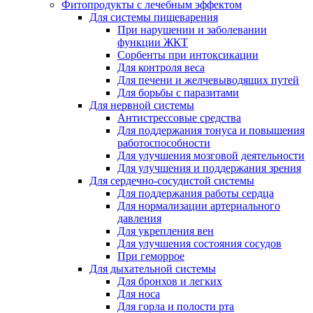
Фитопродукты с лечебным эффектом
Для системы пищеварения
При нарушении и заболевании
функции ЖКТ
Сорбенты при интоксикации
Для контроля веса
Для печени и желчевыводящих путей
Для борьбы с паразитами
Для нервной системы
Антистрессовые средства
Для поддержания тонуса и повышения
работоспособности
Для улучшения мозговой деятельности
Для улучшения и поддержания зрения
Для сердечно-сосудистой системы
Для поддержания работы сердца
Для нормализации артериального
давления
Для укрепления вен
Для улучшения состояния сосудов
При геморрое
Для дыхательной системы
Для бронхов и легких
Для носа
Для горла и полости рта