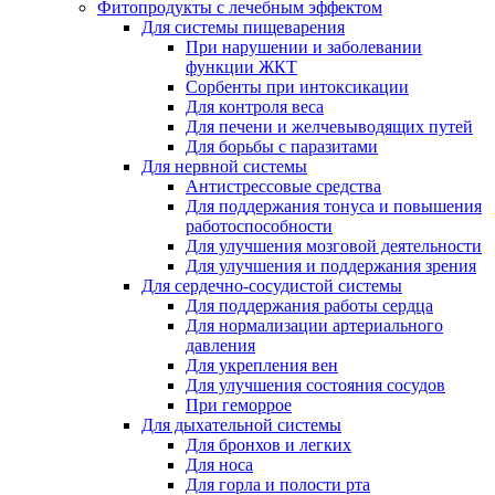
Фитопродукты с лечебным эффектом
Для системы пищеварения
При нарушении и заболевании
функции ЖКТ
Сорбенты при интоксикации
Для контроля веса
Для печени и желчевыводящих путей
Для борьбы с паразитами
Для нервной системы
Антистрессовые средства
Для поддержания тонуса и повышения
работоспособности
Для улучшения мозговой деятельности
Для улучшения и поддержания зрения
Для сердечно-сосудистой системы
Для поддержания работы сердца
Для нормализации артериального
давления
Для укрепления вен
Для улучшения состояния сосудов
При геморрое
Для дыхательной системы
Для бронхов и легких
Для носа
Для горла и полости рта