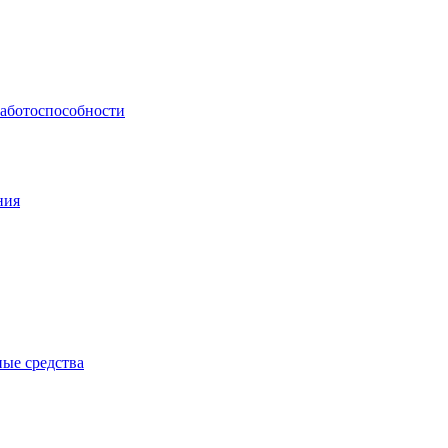
работоспособности
ния
ые средства