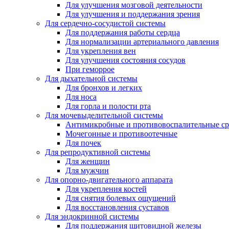
Для улучшения мозговой деятельности
Для улучшения и поддержания зрения
Для сердечно-сосудистой системы
Для поддержания работы сердца
Для нормализации артериального давления
Для укрепления вен
Для улучшения состояния сосудов
При геморрое
Для дыхательной системы
Для бронхов и легких
Для носа
Для горла и полости рта
Для мочевыделительной системы
Антимикробные и противовоспалительные ср
Мочегонные и противоотечные
Для почек
Для репродуктивной системы
Для женщин
Для мужчин
Для опорно-двигательного аппарата
Для укрепления костей
Для снятия болевых ощущений
Для восстановления суставов
Для эндокринной системы
Для поддержания щитовидной железы