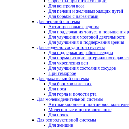
Сорбенты при интоксикации
Для контроля веса
Для печени и желчевыводящих путей
Для борьбы с паразитами
Для нервной системы
Антистрессовые средства
Для поддержания тонуса и повышения 
Для улучшения мозговой деятельности
Для улучшения и поддержания зрения
Для сердечно-сосудистой системы
Для поддержания работы сердца
Для нормализации артериального давле
Для укрепления вен
Для улучшения состояния сосудов
При геморрое
Для дыхательной системы
Для бронхов и легких
Для носа
Для горла и полости рта
Для мочевыделительной системы
Антимикробные и противовоспалительн
Мочегонные и противоотечные
Для почек
Для репродуктивной системы
Для женщин