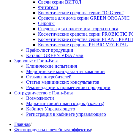
Свечи серии ВИТОЛ
Фитогели
Косметические средства серии “Dr.Green”
Средства для дома серии GREEN ORGANIC
Сиропы
Средства для полости рта, горла и носа
Косметические средства серии PROBIOTIC
Косметические средства серии PLANT PEPT
Косметические средства PH BIO VEGETAL
Прайс-лист продукции
Каталог GREEN VISA / май
Здоровье с Грин-Виза
Клинические испытания
Медицинские консультанты компании
Отзывы потребителей
Статьи медицинских консультантов
Рекомендации к применению продукции
Сотрудничество с Грин-Виза
Возможности
Маркетинговий план скидок (скачать)
Кабинет Управляющего
Регистрация в кабинете управляющего
Главная
/
Фитопродукты с лечебным эффектом
/