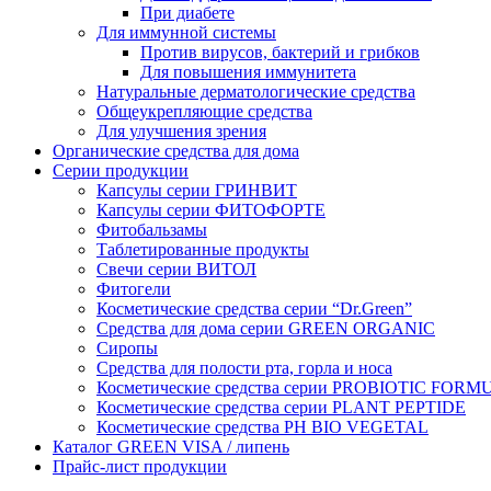
При диабете
Для иммунной системы
Против вирусов, бактерий и грибков
Для повышения иммунитета
Натуральные дерматологические средства
Общеукрепляющие средства
Для улучшения зрения
Органические средства для дома
Серии продукции
Капсулы серии ГРИНВИТ
Капсулы серии ФИТОФОРТЕ
Фитобальзамы
Таблетированные продукты
Свечи серии ВИТОЛ
Фитогели
Косметические средства серии “Dr.Green”
Средства для дома серии GREEN ORGANIC
Сиропы
Средства для полости рта, горла и носа
Косметические средства серии PROBIOTIC FORM
Косметические средства серии PLANT PEPTIDE
Косметические средства PH BIO VEGETAL
Каталог GREEN VISA / липень
Прайс-лист продукции