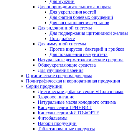
Для мужчин
Для опорно-двигательного аппарата
Для укрепления костей
Для снятия болевых ощущений
Для восстановления суставов
Для эндокринной системы
Для поддержания щитовидной железы
При диабете
Для иммунной системы
Против вирусов, бактерий и грибков
Для повышения иммунитета
Натуральные дерматологические средства
Общеукрепляющие средства
Для улучшения зрения
Органические средства для дома
Полиграфическая и корпоративная продукция
Серии продукции
Диетические добавки серии «Полиэнзим»
Здоровое питание
Натуральные масла холодного отжима
Капсулы серии ГРИНВИТ
Капсулы серии ФИТОФОРТЕ
Фитобальзамы
Набори продукции
Таблетированные продукты