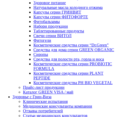
Здоровое питание
Натуральные масла холодного отжима
Капсулы серии ГРИНВИТ
Капсулы серии ФИТОФОРТЕ
Фитобальзамы
Набори продукции
Таблетированные продукты
Свечи серии ВИТОЛ
Фитогели
Косметические средства серии “Dr.Green”
Средства для дома серии GREEN ORGANIC
Сиропы
Средства для полости рта, горла и носа
Косметические средства серии PROBIOTIC
FORMULA
Косметические средства серии PLANT
PEPTIDE
Косметические средства PH BIO VEGETAL
Прайс-лист продукции
Каталог GREEN VISA / май
Здоровье с Грин-Виза
Клинические испытания
Медицинские консультанты компании
Отзывы потребителей
Статьи медицинских консультантов