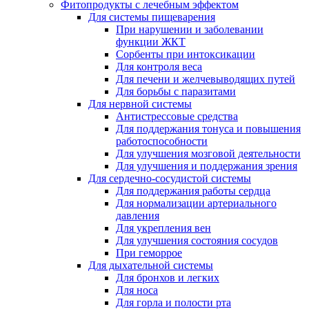
Фитопродукты с лечебным эффектом
Для системы пищеварения
При нарушении и заболевании
функции ЖКТ
Сорбенты при интоксикации
Для контроля веса
Для печени и желчевыводящих путей
Для борьбы с паразитами
Для нервной системы
Антистрессовые средства
Для поддержания тонуса и повышения
работоспособности
Для улучшения мозговой деятельности
Для улучшения и поддержания зрения
Для сердечно-сосудистой системы
Для поддержания работы сердца
Для нормализации артериального
давления
Для укрепления вен
Для улучшения состояния сосудов
При геморрое
Для дыхательной системы
Для бронхов и легких
Для носа
Для горла и полости рта