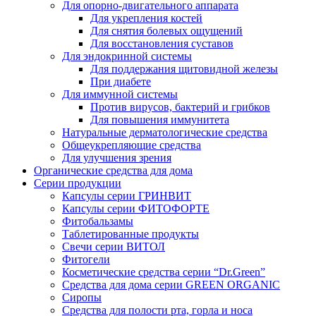
Для опорно-двигательного аппарата
Для укрепления костей
Для снятия болевых ощущений
Для восстановления суставов
Для эндокринной системы
Для поддержания щитовидной железы
При диабете
Для иммунной системы
Против вирусов, бактерий и грибков
Для повышения иммунитета
Натуральные дерматологические средства
Общеукрепляющие средства
Для улучшения зрения
Органические средства для дома
Серии продукции
Капсулы серии ГРИНВИТ
Капсулы серии ФИТОФОРТЕ
Фитобальзамы
Таблетированные продукты
Свечи серии ВИТОЛ
Фитогели
Косметические средства серии “Dr.Green”
Средства для дома серии GREEN ORGANIC
Сиропы
Средства для полости рта, горла и носа