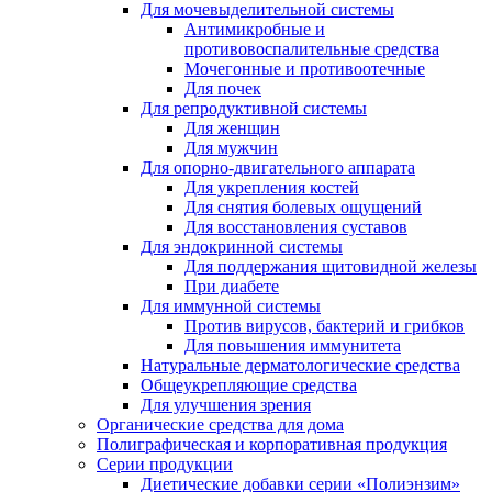
Для мочевыделительной системы
Антимикробные и
противовоспалительные средства
Мочегонные и противоотечные
Для почек
Для репродуктивной системы
Для женщин
Для мужчин
Для опорно-двигательного аппарата
Для укрепления костей
Для снятия болевых ощущений
Для восстановления суставов
Для эндокринной системы
Для поддержания щитовидной железы
При диабете
Для иммунной системы
Против вирусов, бактерий и грибков
Для повышения иммунитета
Натуральные дерматологические средства
Общеукрепляющие средства
Для улучшения зрения
Органические средства для дома
Полиграфическая и корпоративная продукция
Серии продукции
Диетические добавки серии «Полиэнзим»