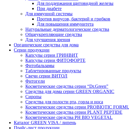
Для поддержания щитовидной железы
При диабете
Для иммунной системы
Против вирусов, бактерий и грибков
Для повышения иммунитета
Натуральные дерматологические средства
Общеукрепляющие средства
Для улучшения зрения
Органические средства для дома
Серии продукции
Капсулы серии ГРИНВИТ
Капсулы серии ФИТОФОРТЕ
Фитобальзамы
Таблетированные продукты
Свечи серии ВИТОЛ
Фитогели
Косметические средства серии “Dr.Green”
Средства для дома серии GREEN ORGANIC
Сиропы
Средства для полости рта, горла и носа
Косметические средства серии PROBIOTIC FORM
Косметические средства серии PLANT PEPTIDE
Косметические средства PH BIO VEGETAL
Каталог GREEN VISA / липень
Прайс-лист продукции