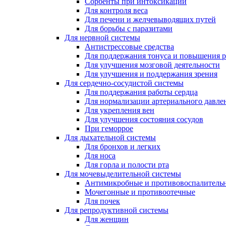
Сорбенты при интоксикации
Для контроля веса
Для печени и желчевыводящих путей
Для борьбы с паразитами
Для нервной системы
Антистрессовые средства
Для поддержания тонуса и повышения 
Для улучшения мозговой деятельности
Для улучшения и поддержания зрения
Для сердечно-сосудистой системы
Для поддержания работы сердца
Для нормализации артериального давле
Для укрепления вен
Для улучшения состояния сосудов
При геморрое
Для дыхательной системы
Для бронхов и легких
Для носа
Для горла и полости рта
Для мочевыделительной системы
Антимикробные и противовоспалительн
Мочегонные и противоотечные
Для почек
Для репродуктивной системы
Для женщин