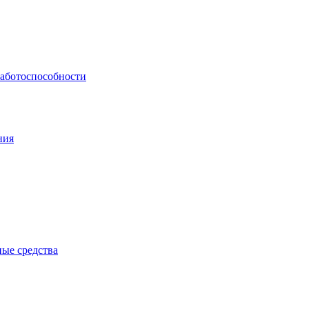
работоспособности
ния
ые средства