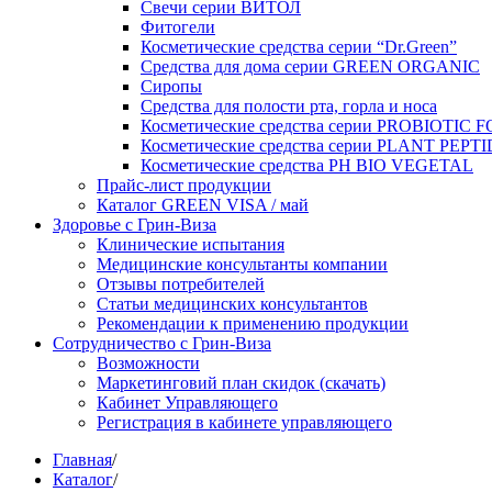
Свечи серии ВИТОЛ
Фитогели
Косметические средства серии “Dr.Green”
Средства для дома серии GREEN ORGANIC
Сиропы
Средства для полости рта, горла и носа
Косметические средства серии PROBIOTIC
Косметические средства серии PLANT PEPT
Косметические средства PH BIO VEGETAL
Прайс-лист продукции
Каталог GREEN VISA / май
Здоровье с Грин-Виза
Клинические испытания
Медицинские консультанты компании
Отзывы потребителей
Статьи медицинских консультантов
Рекомендации к применению продукции
Сотрудничество с Грин-Виза
Возможности
Маркетинговий план скидок (скачать)
Кабинет Управляющего
Регистрация в кабинете управляющего
Главная
/
Каталог
/