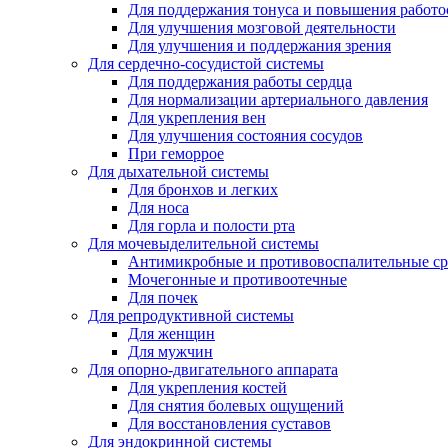
Для поддержания тонуса и повышения работо
Для улучшения мозговой деятельности
Для улучшения и поддержания зрения
Для сердечно-сосудистой системы
Для поддержания работы сердца
Для нормализации артериального давления
Для укрепления вен
Для улучшения состояния сосудов
При геморрое
Для дыхательной системы
Для бронхов и легких
Для носа
Для горла и полости рта
Для мочевыделительной системы
Антимикробные и противовоспалительные ср
Мочегонные и противоотечные
Для почек
Для репродуктивной системы
Для женщин
Для мужчин
Для опорно-двигательного аппарата
Для укрепления костей
Для снятия болевых ощущений
Для восстановления суставов
Для эндокринной системы