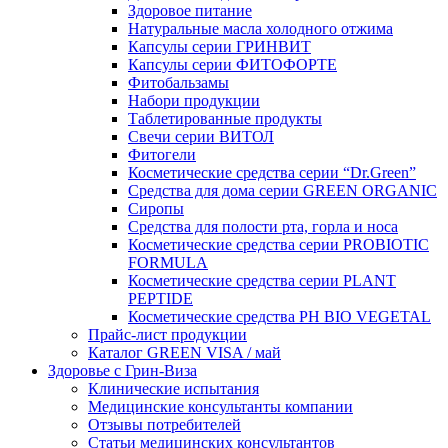
Здоровое питание
Натуральные масла холодного отжима
Капсулы серии ГРИНВИТ
Капсулы серии ФИТОФОРТЕ
Фитобальзамы
Набори продукции
Таблетированные продукты
Свечи серии ВИТОЛ
Фитогели
Косметические средства серии “Dr.Green”
Средства для дома серии GREEN ORGANIC
Сиропы
Средства для полости рта, горла и носа
Косметические средства серии PROBIOTIC
FORMULA
Косметические средства серии PLANT
PEPTIDE
Косметические средства PH BIO VEGETAL
Прайс-лист продукции
Каталог GREEN VISA / май
Здоровье с Грин-Виза
Клинические испытания
Медицинские консультанты компании
Отзывы потребителей
Статьи медицинских консультантов