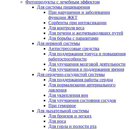
Фитопродукты с лечебным эффектом
Для системы пищеварения
При нарушении и заболевании
функции ЖКТ
Сорбенты при интоксикации
Для контроля веса
Для печени и желчевыводящих путей
Для борьбы с паразитами
Для нервной системы
Антистрессовые средства
Для поддержания тонуса и повышения
работоспособности
Для улучшения мозговой деятельности
Для улучшения и поддержания зрения
Для сердечно-сосудистой системы
Для поддержания работы сердца
Для нормализации артериального
давления
Для укрепления вен
Для улучшения состояния сосудов
При геморрое
Для дыхательной системы
Для бронхов и легких
Для носа
Для горла и полости рта