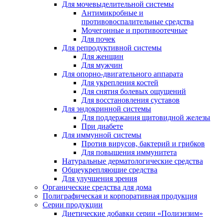
Для мочевыделительной системы
Антимикробные и
противовоспалительные средства
Мочегонные и противоотечные
Для почек
Для репродуктивной системы
Для женщин
Для мужчин
Для опорно-двигательного аппарата
Для укрепления костей
Для снятия болевых ощущений
Для восстановления суставов
Для эндокринной системы
Для поддержания щитовидной железы
При диабете
Для иммунной системы
Против вирусов, бактерий и грибков
Для повышения иммунитета
Натуральные дерматологические средства
Общеукрепляющие средства
Для улучшения зрения
Органические средства для дома
Полиграфическая и корпоративная продукция
Серии продукции
Диетические добавки серии «Полиэнзим»