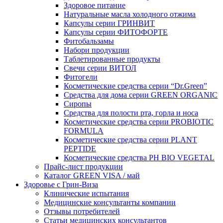
Здоровое питание
Натуральные масла холодного отжима
Капсулы серии ГРИНВИТ
Капсулы серии ФИТОФОРТЕ
Фитобальзамы
Набори продукции
Таблетированные продукты
Свечи серии ВИТОЛ
Фитогели
Косметические средства серии “Dr.Green”
Средства для дома серии GREEN ORGANIC
Сиропы
Средства для полости рта, горла и носа
Косметические средства серии PROBIOTIC
FORMULA
Косметические средства серии PLANT
PEPTIDE
Косметические средства PH BIO VEGETAL
Прайс-лист продукции
Каталог GREEN VISA / май
Здоровье с Грин-Виза
Клинические испытания
Медицинские консультанты компании
Отзывы потребителей
Статьи медицинских консультантов