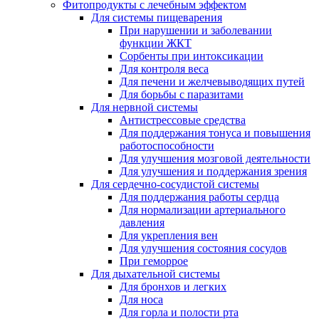
Фитопродукты с лечебным эффектом
Для системы пищеварения
При нарушении и заболевании
функции ЖКТ
Сорбенты при интоксикации
Для контроля веса
Для печени и желчевыводящих путей
Для борьбы с паразитами
Для нервной системы
Антистрессовые средства
Для поддержания тонуса и повышения
работоспособности
Для улучшения мозговой деятельности
Для улучшения и поддержания зрения
Для сердечно-сосудистой системы
Для поддержания работы сердца
Для нормализации артериального
давления
Для укрепления вен
Для улучшения состояния сосудов
При геморрое
Для дыхательной системы
Для бронхов и легких
Для носа
Для горла и полости рта