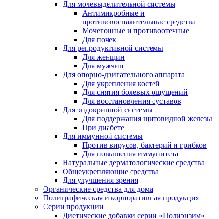
Для мочевыделительной системы
Антимикробные и
противовоспалительные средства
Мочегонные и противоотечные
Для почек
Для репродуктивной системы
Для женщин
Для мужчин
Для опорно-двигательного аппарата
Для укрепления костей
Для снятия болевых ощущений
Для восстановления суставов
Для эндокринной системы
Для поддержания щитовидной железы
При диабете
Для иммунной системы
Против вирусов, бактерий и грибков
Для повышения иммунитета
Натуральные дерматологические средства
Общеукрепляющие средства
Для улучшения зрения
Органические средства для дома
Полиграфическая и корпоративная продукция
Серии продукции
Диетические добавки серии «Полиэнзим»