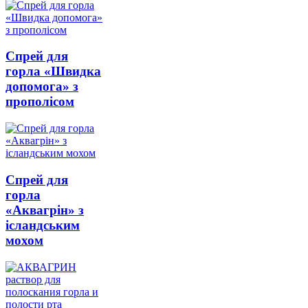
Спрей для
горла «Швидка
допомога» з
прополісом
Спрей для
горла
«Аквагрін» з
ісландським
мохом