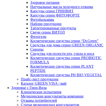
Здоровое питание
Натуральные масла холодного отжима
Капсулы серии ГРИНВИТ
Капсулы серии ФИТОФОРТЕ
Фитобальзамы
Набори продукции
Таблетированные продукты
Свечи серии ВИТОЛ
Фитогели
Косметические средства серии “Dr.Green”
Средства для дома серии GREEN ORGANIC
Сиропы
Средства для полости рта, горла и носа
Косметические средства серии PROBIOTIC
FORMULA
Косметические средства серии PLANT
PEPTIDE
Косметические средства PH BIO VEGETAL
Прайс-лист продукции
Каталог GREEN VISA / май
Здоровье с Грин-Виза
Клинические испытания
Медицинские консультанты компании
Отзывы потребителей
Статьи медицинских консультантов