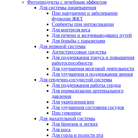
Фитопродукты с лечебным эффектом
Для системы пищеварения
При нарушении и заболевании
функции ЖКТ
Сорбенты при интоксикации
Для контроля веса
Для печени и желчевыводящих путей
Для борьбы с паразитами
Для нервной системы
Антистрессовые средства
Для поддержания тонуса и повышения
работоспособности
Для улучшения мозговой деятельности
Для улучшения и поддержания зрения
Для сердечно-сосудистой системы
Для поддержания работы сердца
Для нормализации артериального
давления
Для укрепления вен
Для улучшения состояния сосудов
При геморрое
Для дыхательной системы
Для бронхов и легких
Для носа
Для горла и полости рта