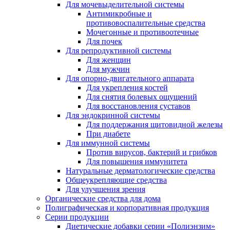
Для мочевыделительной системы
Антимикробные и
противовоспалительные средства
Мочегонные и противоотечные
Для почек
Для репродуктивной системы
Для женщин
Для мужчин
Для опорно-двигательного аппарата
Для укрепления костей
Для снятия болевых ощущений
Для восстановления суставов
Для эндокринной системы
Для поддержания щитовидной железы
При диабете
Для иммунной системы
Против вирусов, бактерий и грибков
Для повышения иммунитета
Натуральные дерматологические средства
Общеукрепляющие средства
Для улучшения зрения
Органические средства для дома
Полиграфическая и корпоративная продукция
Серии продукции
Диетические добавки серии «Полиэнзим»