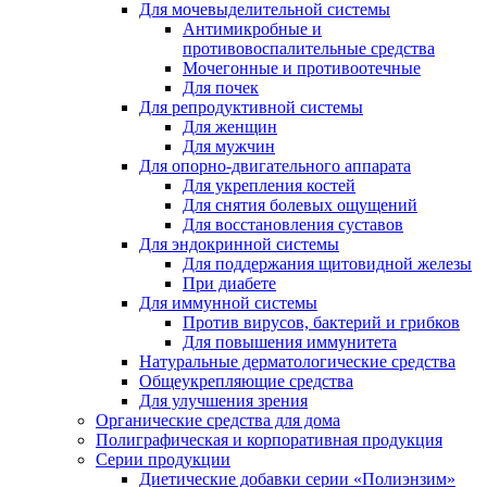
Для мочевыделительной системы
Антимикробные и
противовоспалительные средства
Мочегонные и противоотечные
Для почек
Для репродуктивной системы
Для женщин
Для мужчин
Для опорно-двигательного аппарата
Для укрепления костей
Для снятия болевых ощущений
Для восстановления суставов
Для эндокринной системы
Для поддержания щитовидной железы
При диабете
Для иммунной системы
Против вирусов, бактерий и грибков
Для повышения иммунитета
Натуральные дерматологические средства
Общеукрепляющие средства
Для улучшения зрения
Органические средства для дома
Полиграфическая и корпоративная продукция
Серии продукции
Диетические добавки серии «Полиэнзим»