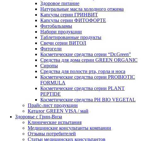
Здоровое питание
Натуральные масла холодного отжима
Капсулы серии ГРИНВИТ
Капсулы серии ФИТОФОРТЕ
Фитобальзамы
Набори продукции
Таблетированные продукты
Свечи серии ВИТОЛ
Фитогели
Косметические средства серии “Dr.Green”
Средства для дома серии GREEN ORGANIC
Сиропы
Средства для полости рта, горла и носа
Косметические средства серии PROBIOTIC
FORMULA
Косметические средства серии PLANT
PEPTIDE
Косметические средства PH BIO VEGETAL
Прайс-лист продукции
Каталог GREEN VISA / май
Здоровье с Грин-Виза
Клинические испытания
Медицинские консультанты компании
Отзывы потребителей
Статьи медицинских консультантов