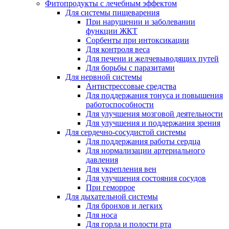
Фитопродукты с лечебным эффектом
Для системы пищеварения
При нарушении и заболевании
функции ЖКТ
Сорбенты при интоксикации
Для контроля веса
Для печени и желчевыводящих путей
Для борьбы с паразитами
Для нервной системы
Антистрессовые средства
Для поддержания тонуса и повышения
работоспособности
Для улучшения мозговой деятельности
Для улучшения и поддержания зрения
Для сердечно-сосудистой системы
Для поддержания работы сердца
Для нормализации артериального
давления
Для укрепления вен
Для улучшения состояния сосудов
При геморрое
Для дыхательной системы
Для бронхов и легких
Для носа
Для горла и полости рта