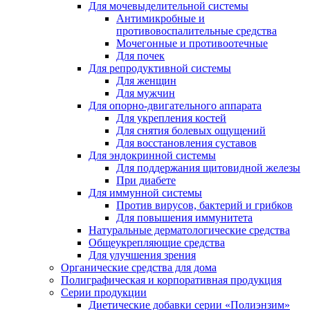
Для мочевыделительной системы
Антимикробные и
противовоспалительные средства
Мочегонные и противоотечные
Для почек
Для репродуктивной системы
Для женщин
Для мужчин
Для опорно-двигательного аппарата
Для укрепления костей
Для снятия болевых ощущений
Для восстановления суставов
Для эндокринной системы
Для поддержания щитовидной железы
При диабете
Для иммунной системы
Против вирусов, бактерий и грибков
Для повышения иммунитета
Натуральные дерматологические средства
Общеукрепляющие средства
Для улучшения зрения
Органические средства для дома
Полиграфическая и корпоративная продукция
Серии продукции
Диетические добавки серии «Полиэнзим»