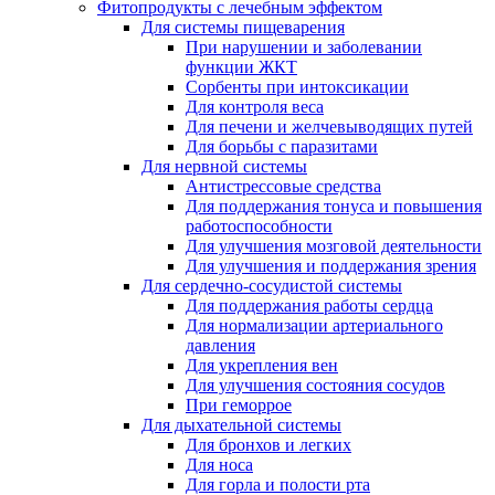
Фитопродукты с лечебным эффектом
Для системы пищеварения
При нарушении и заболевании
функции ЖКТ
Сорбенты при интоксикации
Для контроля веса
Для печени и желчевыводящих путей
Для борьбы с паразитами
Для нервной системы
Антистрессовые средства
Для поддержания тонуса и повышения
работоспособности
Для улучшения мозговой деятельности
Для улучшения и поддержания зрения
Для сердечно-сосудистой системы
Для поддержания работы сердца
Для нормализации артериального
давления
Для укрепления вен
Для улучшения состояния сосудов
При геморрое
Для дыхательной системы
Для бронхов и легких
Для носа
Для горла и полости рта