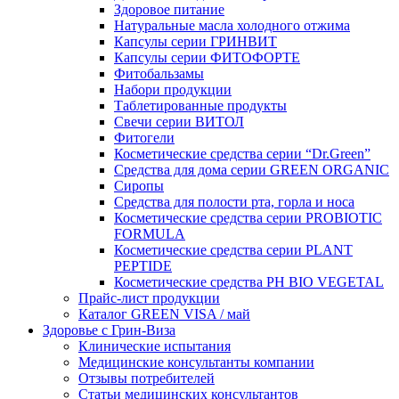
Здоровое питание
Натуральные масла холодного отжима
Капсулы серии ГРИНВИТ
Капсулы серии ФИТОФОРТЕ
Фитобальзамы
Набори продукции
Таблетированные продукты
Свечи серии ВИТОЛ
Фитогели
Косметические средства серии “Dr.Green”
Средства для дома серии GREEN ORGANIC
Сиропы
Средства для полости рта, горла и носа
Косметические средства серии PROBIOTIC
FORMULA
Косметические средства серии PLANT
PEPTIDE
Косметические средства PH BIO VEGETAL
Прайс-лист продукции
Каталог GREEN VISA / май
Здоровье с Грин-Виза
Клинические испытания
Медицинские консультанты компании
Отзывы потребителей
Статьи медицинских консультантов