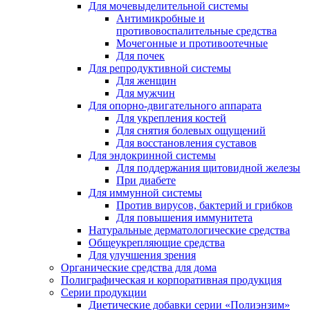
Для мочевыделительной системы
Антимикробные и
противовоспалительные средства
Мочегонные и противоотечные
Для почек
Для репродуктивной системы
Для женщин
Для мужчин
Для опорно-двигательного аппарата
Для укрепления костей
Для снятия болевых ощущений
Для восстановления суставов
Для эндокринной системы
Для поддержания щитовидной железы
При диабете
Для иммунной системы
Против вирусов, бактерий и грибков
Для повышения иммунитета
Натуральные дерматологические средства
Общеукрепляющие средства
Для улучшения зрения
Органические средства для дома
Полиграфическая и корпоративная продукция
Серии продукции
Диетические добавки серии «Полиэнзим»