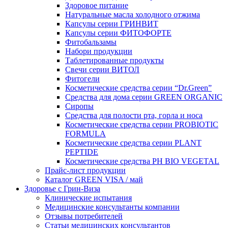
Здоровое питание
Натуральные масла холодного отжима
Капсулы серии ГРИНВИТ
Капсулы серии ФИТОФОРТЕ
Фитобальзамы
Набори продукции
Таблетированные продукты
Свечи серии ВИТОЛ
Фитогели
Косметические средства серии “Dr.Green”
Средства для дома серии GREEN ORGANIC
Сиропы
Средства для полости рта, горла и носа
Косметические средства серии PROBIOTIC
FORMULA
Косметические средства серии PLANT
PEPTIDE
Косметические средства PH BIO VEGETAL
Прайс-лист продукции
Каталог GREEN VISA / май
Здоровье с Грин-Виза
Клинические испытания
Медицинские консультанты компании
Отзывы потребителей
Статьи медицинских консультантов