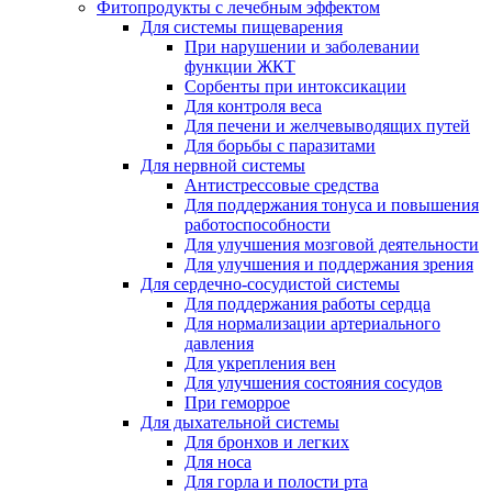
Фитопродукты с лечебным эффектом
Для системы пищеварения
При нарушении и заболевании
функции ЖКТ
Сорбенты при интоксикации
Для контроля веса
Для печени и желчевыводящих путей
Для борьбы с паразитами
Для нервной системы
Антистрессовые средства
Для поддержания тонуса и повышения
работоспособности
Для улучшения мозговой деятельности
Для улучшения и поддержания зрения
Для сердечно-сосудистой системы
Для поддержания работы сердца
Для нормализации артериального
давления
Для укрепления вен
Для улучшения состояния сосудов
При геморрое
Для дыхательной системы
Для бронхов и легких
Для носа
Для горла и полости рта