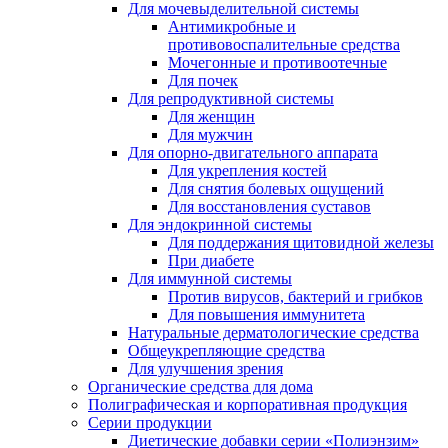
Для мочевыделительной системы
Антимикробные и
противовоспалительные средства
Мочегонные и противоотечные
Для почек
Для репродуктивной системы
Для женщин
Для мужчин
Для опорно-двигательного аппарата
Для укрепления костей
Для снятия болевых ощущений
Для восстановления суставов
Для эндокринной системы
Для поддержания щитовидной железы
При диабете
Для иммунной системы
Против вирусов, бактерий и грибков
Для повышения иммунитета
Натуральные дерматологические средства
Общеукрепляющие средства
Для улучшения зрения
Органические средства для дома
Полиграфическая и корпоративная продукция
Серии продукции
Диетические добавки серии «Полиэнзим»