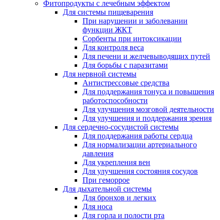
Фитопродукты с лечебным эффектом
Для системы пищеварения
При нарушении и заболевании
функции ЖКТ
Сорбенты при интоксикации
Для контроля веса
Для печени и желчевыводящих путей
Для борьбы с паразитами
Для нервной системы
Антистрессовые средства
Для поддержания тонуса и повышения
работоспособности
Для улучшения мозговой деятельности
Для улучшения и поддержания зрения
Для сердечно-сосудистой системы
Для поддержания работы сердца
Для нормализации артериального
давления
Для укрепления вен
Для улучшения состояния сосудов
При геморрое
Для дыхательной системы
Для бронхов и легких
Для носа
Для горла и полости рта