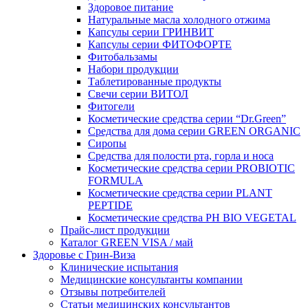
Здоровое питание
Натуральные масла холодного отжима
Капсулы серии ГРИНВИТ
Капсулы серии ФИТОФОРТЕ
Фитобальзамы
Набори продукции
Таблетированные продукты
Свечи серии ВИТОЛ
Фитогели
Косметические средства серии “Dr.Green”
Средства для дома серии GREEN ORGANIC
Сиропы
Средства для полости рта, горла и носа
Косметические средства серии PROBIOTIC
FORMULA
Косметические средства серии PLANT
PEPTIDE
Косметические средства PH BIO VEGETAL
Прайс-лист продукции
Каталог GREEN VISA / май
Здоровье с Грин-Виза
Клинические испытания
Медицинские консультанты компании
Отзывы потребителей
Статьи медицинских консультантов